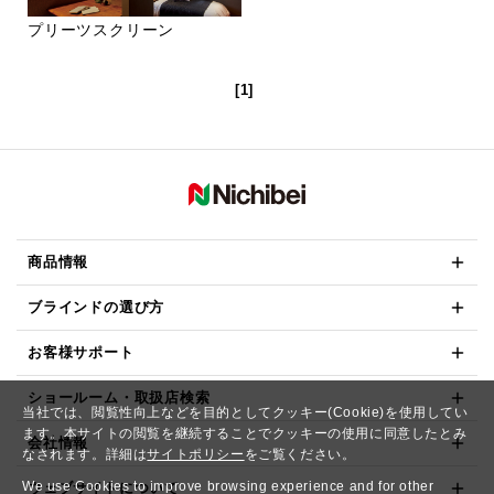
プリーツスクリーン
[1]
商品情報
ブラインドの選び方
お客様サポート
ショールーム・取扱店検索
当社では、閲覧性向上などを目的としてクッキー(Cookie)を使用してい
ます。本サイトの閲覧を継続することでクッキーの使用に同意したとみ
会社情報
なされます。詳細は
サイトポリシー
をご覧ください。
We use Cookies to improve browsing experience and for other
ウェブサイトについて