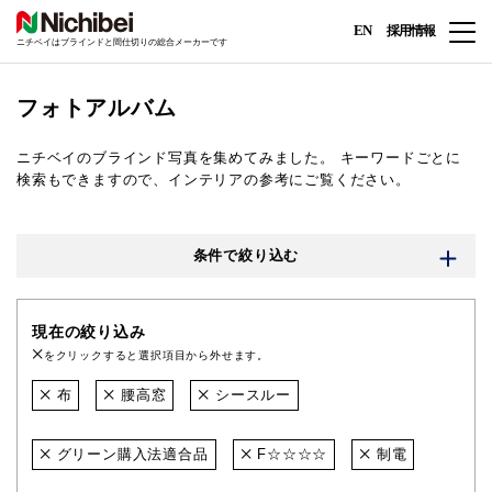
EN
採用情報
ニチベイはブラインドと間仕切りの総合メーカーです
フォトアルバム
ニチベイのブラインド写真を集めてみました。
キーワードごとに
検索もできますので、インテリアの参考にご覧ください。
条件で絞り込む
現在の絞り込み
をクリックすると選択項目から外せます。
布
腰高窓
シースルー
グリーン購入法適合品
F☆☆☆☆
制電