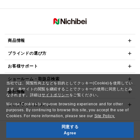
商品情報
ブラインドの選び方
お客様サポート
ショールーム・取扱店検索
当社では、閲覧性向上などを目的としてクッキー(Cookie)を使用してい
ます。本サイトの閲覧を継続することでクッキーの使用に同意したとみ
会社情報
なされます。詳細は
サイトポリシー
をご覧ください。
We use Cookies to improve browsing experience and for other
ウェブサイトについて
purposes. By continuing to browse this site, you accept the use of
Cookies. For more information, please see our
Site Policy.
同意する
Copyright© NICHIBEI CO.,LTD. All Rights Reserved.
Agree