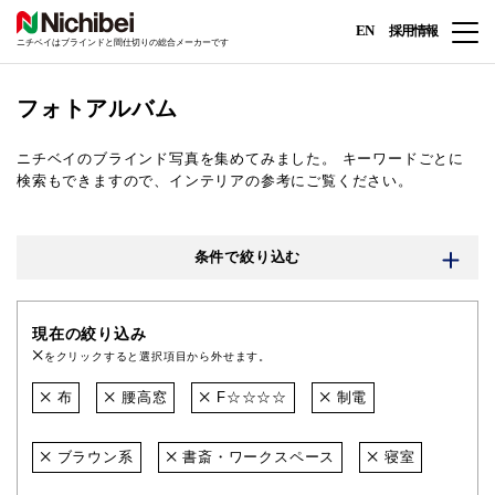
EN
採用情報
ニチベイはブラインドと間仕切りの総合メーカーです
フォトアルバム
ニチベイのブラインド写真を集めてみました。
キーワードごとに
検索もできますので、インテリアの参考にご覧ください。
条件で絞り込む
現在の絞り込み
をクリックすると選択項目から外せます。
布
腰高窓
F☆☆☆☆
制電
ブラウン系
書斎・ワークスペース
寝室