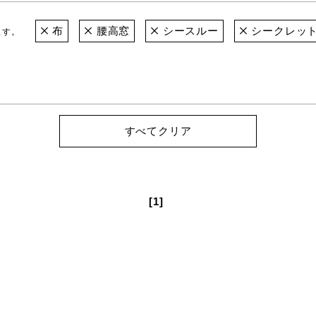
布
腰高窓
シースルー
シークレッ
ます。
すべてクリア
[1]