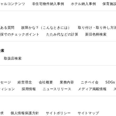
シャルコンテンツ
非住宅物件納入事例
ホテル納入事例
保育施設
くある質問
故障かな？（こんなときには）
取り付け・取り外し方
採寸のチェックポイント
たたみ代などの計算
新旧色柄検索
検索
取扱店検索
ッセージ
経営理念
会社概要
業務内容
ニチベイ会
SDG
ティション
採用情報
ニュースリリース
メディア掲載情報
請求
個人情報保護方針
サイトポリシー
サイトマップ