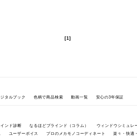
[1]
デジタルブック
色柄で商品検索
動画一覧
安心の3年保証
ラインド診断
なるほどブラインド（コラム）
ウィンドウシミュレ
ム
ユーザーボイス
プロのメカモノコーディネート
楽々・快適