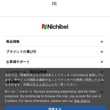
[1]
商品情報
ブラインドの選び方
お客様サポート
ショールーム・取扱店検索
当社では、閲覧性向上などを目的としてクッキー(Cookie)を使用してい
ます。本サイトの閲覧を継続することでクッキーの使用に同意したとみ
会社情報
なされます。詳細は
サイトポリシー
をご覧ください。
We use Cookies to improve browsing experience and for other
ウェブサイトについて
purposes. By continuing to browse this site, you accept the use of
Cookies. For more information, please see our
Site Policy.
同意する