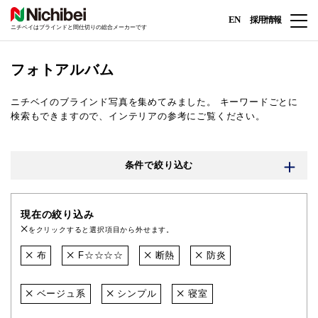
EN
採用情報
ニチベイはブラインドと間仕切りの総合メーカーです
フォトアルバム
ニチベイのブラインド写真を集めてみました。
キーワードごとに
検索もできますので、インテリアの参考にご覧ください。
条件で絞り込む
現在の絞り込み
をクリックすると選択項目から外せます。
布
F☆☆☆☆
断熱
防炎
ベージュ系
シンプル
寝室