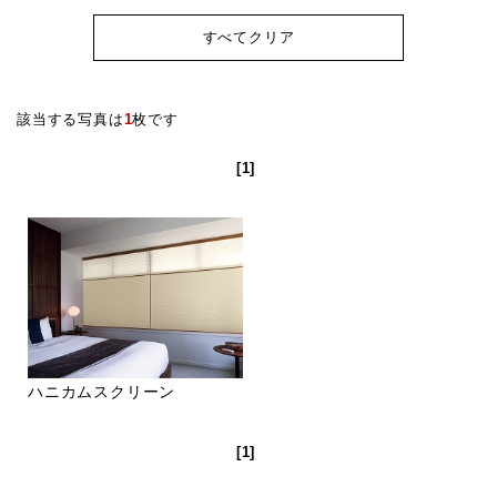
すべてクリア
該当する写真は
1
枚です
[1]
ハニカムスクリーン
[1]