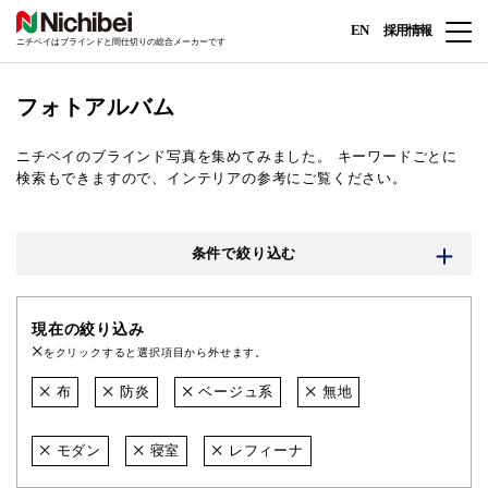
EN
採用情報
ニチベイはブラインドと間仕切りの総合メーカーです
フォトアルバム
ニチベイのブラインド写真を集めてみました。
キーワードごとに
検索もできますので、インテリアの参考にご覧ください。
条件で絞り込む
現在の絞り込み
をクリックすると選択項目から外せます。
布
防炎
ベージュ系
無地
モダン
寝室
レフィーナ