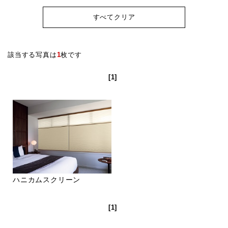
すべてクリア
該当する写真は
1
枚です
[1]
ハニカムスクリーン
[1]