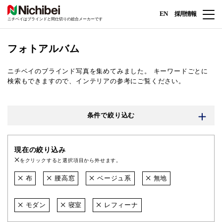
EN
採用情報
ニチベイはブラインドと間仕切りの総合メーカーです
フォトアルバム
ニチベイのブラインド写真を集めてみました。
キーワードごとに
検索もできますので、インテリアの参考にご覧ください。
条件で絞り込む
現在の絞り込み
をクリックすると選択項目から外せます。
布
腰高窓
ベージュ系
無地
モダン
寝室
レフィーナ