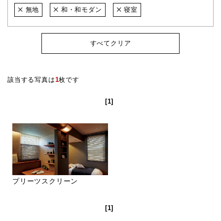
無地
和・和モダン
寝室
すべてクリア
該当する写真は
1
枚です
[1]
プリーツスクリーン
[1]