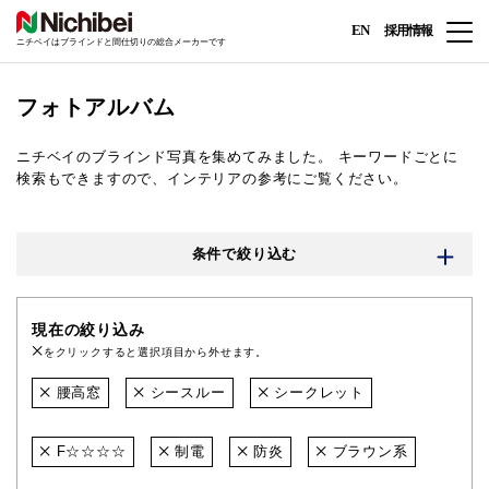
EN
採用情報
ニチベイはブラインドと間仕切りの総合メーカーです
フォトアルバム
ニチベイのブラインド写真を集めてみました。
キーワードごとに
検索もできますので、インテリアの参考にご覧ください。
条件で絞り込む
現在の絞り込み
をクリックすると選択項目から外せます。
腰高窓
シースルー
シークレット
F☆☆☆☆
制電
防炎
ブラウン系