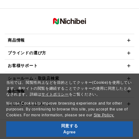
商品情報
ブラインドの選び方
お客様サポート
ショールーム・取扱店検索
当社では、閲覧性向上などを目的としてクッキー(Cookie)を使用してい
ます。本サイトの閲覧を継続することでクッキーの使用に同意したとみ
会社情報
なされます。詳細は
サイトポリシー
をご覧ください。
We use Cookies to improve browsing experience and for other
ウェブサイトについて
purposes. By continuing to browse this site, you accept the use of
Cookies. For more information, please see our
Site Policy.
同意する
Copyright© NICHIBEI CO.,LTD. All Rights Reserved.
Agree