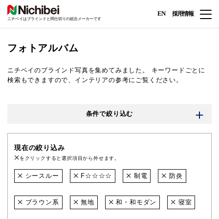
EN
採用情報
ニチベイはブラインドと間仕切りの総合メーカーです
フォトアルバム
ニチベイのブラインド写真を集めてみました。
キーワードごとに
検索もできますので、インテリアの参考にご覧ください。
条件で絞り込む
現在の絞り込み
をクリックすると選択項目から外せます。
シースルー
F☆☆☆☆
制電
防炎
ブラウン系
無地
和・和モダン
寝室