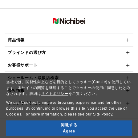
商品情報
ブラインドの選び方
お客様サポート
ショールーム・取扱店検索
当社では、閲覧性向上などを目的としてクッキー(Cookie)を使用してい
ます。本サイトの閲覧を継続することでクッキーの使用に同意したとみ
会社情報
なされます。詳細は
サイトポリシー
をご覧ください。
We use Cookies to improve browsing experience and for other
ウェブサイトについて
purposes. By continuing to browse this site, you accept the use of
Cookies. For more information, please see our
Site Policy.
同意する
Copyright© NICHIBEI CO.,LTD. All Rights Reserved.
Agree