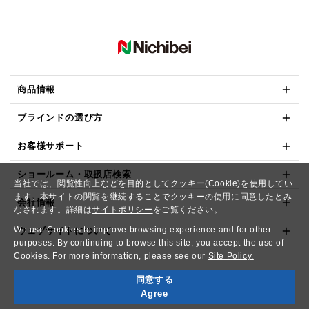
商品情報
ブラインドの選び方
お客様サポート
ショールーム・取扱店検索
当社では、閲覧性向上などを目的としてクッキー(Cookie)を使用してい
ます。本サイトの閲覧を継続することでクッキーの使用に同意したとみ
会社情報
なされます。詳細は
サイトポリシー
をご覧ください。
We use Cookies to improve browsing experience and for other
ウェブサイトについて
purposes. By continuing to browse this site, you accept the use of
Cookies. For more information, please see our
Site Policy.
同意する
Copyright© NICHIBEI CO.,LTD. All Rights Reserved.
Agree