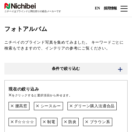
EN
採用情報
ニチベイはブラインドと間仕切りの総合メーカーです
フォトアルバム
ニチベイのブラインド写真を集めてみました。
キーワードごとに
検索もできますので、インテリアの参考にご覧ください。
条件で絞り込む
現在の絞り込み
をクリックすると選択項目から外せます。
腰高窓
シースルー
グリーン購入法適合品
F☆☆☆☆
制電
防炎
ブラウン系