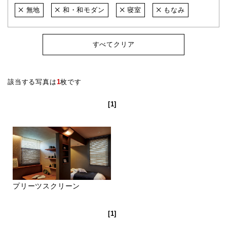
無地
和・和モダン
寝室
もなみ
すべてクリア
該当する写真は
1
枚です
[1]
プリーツスクリーン
[1]