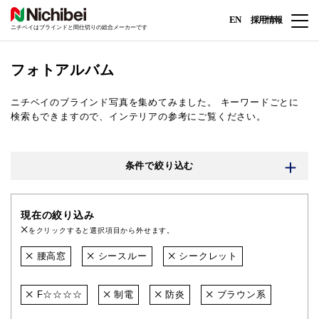
EN
採用情報
ニチベイはブラインドと間仕切りの総合メーカーです
フォトアルバム
ニチベイのブラインド写真を集めてみました。
キーワードごとに
検索もできますので、インテリアの参考にご覧ください。
条件で絞り込む
現在の絞り込み
をクリックすると選択項目から外せます。
腰高窓
シースルー
シークレット
F☆☆☆☆
制電
防炎
ブラウン系