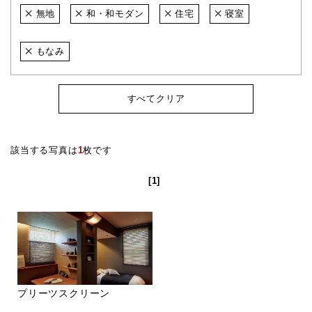
無地
和・和モダン
住宅
寝室
もなみ
すべてクリア
該当する写真は
1
枚です
[1]
プリーツスクリーン