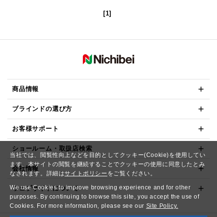
[1]
商品情報
ブラインドの選び方
お客様サポート
ショールーム・取扱店検索
当社では、閲覧性向上などを目的としてクッキー(Cookie)を使用してい
ます。本サイトの閲覧を継続することでクッキーの使用に同意したとみ
会社情報
なされます。詳細は
サイトポリシー
をご覧ください。
We use Cookies to improve browsing experience and for other
ウェブサイトについて
purposes. By continuing to browse this site, you accept the use of
Cookies. For more information, please see our
Site Policy.