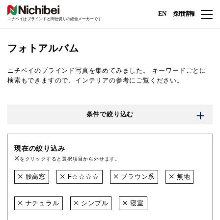
EN
採用情報
ニチベイはブラインドと間仕切りの総合メーカーです
フォトアルバム
ニチベイのブラインド写真を集めてみました。
キーワードごとに
検索もできますので、インテリアの参考にご覧ください。
条件で絞り込む
現在の絞り込み
をクリックすると選択項目から外せます。
腰高窓
F☆☆☆☆
ブラウン系
無地
ナチュラル
シンプル
寝室