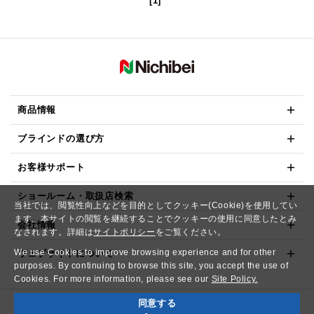
[1]
商品情報
ブラインドの選び方
お客様サポート
ショールーム・取扱店検索
当社では、閲覧性向上などを目的としてクッキー(Cookie)を使用してい
ます。本サイトの閲覧を継続することでクッキーの使用に同意したとみ
会社情報
なされます。詳細は
サイトポリシー
をご覧ください。
We use Cookies to improve browsing experience and for other
ウェブサイトについて
purposes. By continuing to browse this site, you accept the use of
Cookies. For more information, please see our
Site Policy.
同意する
Copyright© NICHIBEI CO.,LTD. All Rights Reserved.