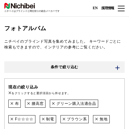
EN
採用情報
ニチベイはブラインドと間仕切りの総合メーカーです
フォトアルバム
ニチベイのブラインド写真を集めてみました。
キーワードごとに
検索もできますので、インテリアの参考にご覧ください。
条件で絞り込む
現在の絞り込み
をクリックすると選択項目から外せます。
布
腰高窓
グリーン購入法適合品
F☆☆☆☆
制電
ブラウン系
無地