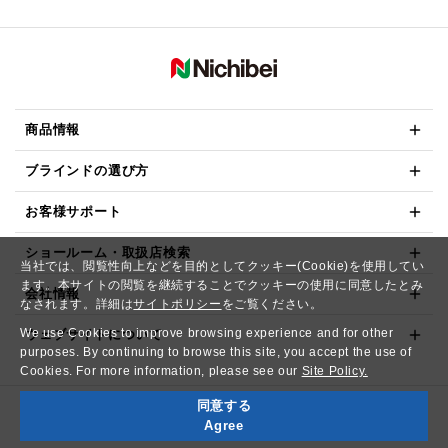
商品情報
ブラインドの選び方
お客様サポート
ショールーム・取扱店検索
当社では、閲覧性向上などを目的としてクッキー(Cookie)を使用してい
ます。本サイトの閲覧を継続することでクッキーの使用に同意したとみ
会社情報
なされます。詳細は
サイトポリシー
をご覧ください。
We use Cookies to improve browsing experience and for other
ウェブサイトについて
purposes. By continuing to browse this site, you accept the use of
Cookies. For more information, please see our
Site Policy.
同意する
Copyright© NICHIBEI CO.,LTD. All Rights Reserved.
Agree