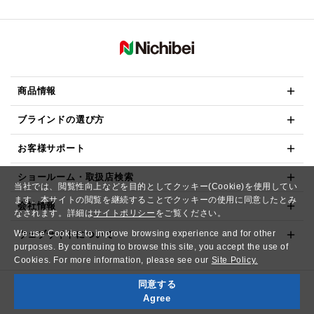
商品情報
ブラインドの選び方
お客様サポート
ショールーム・取扱店検索
当社では、閲覧性向上などを目的としてクッキー(Cookie)を使用してい
ます。本サイトの閲覧を継続することでクッキーの使用に同意したとみ
会社情報
なされます。詳細は
サイトポリシー
をご覧ください。
We use Cookies to improve browsing experience and for other
ウェブサイトについて
purposes. By continuing to browse this site, you accept the use of
Cookies. For more information, please see our
Site Policy.
同意する
Copyright© NICHIBEI CO.,LTD. All Rights Reserved.
Agree