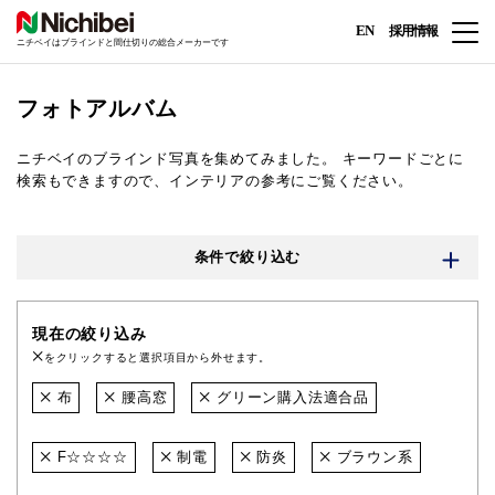
EN
採用情報
ニチベイはブラインドと間仕切りの総合メーカーです
フォトアルバム
ニチベイのブラインド写真を集めてみました。
キーワードごとに
検索もできますので、インテリアの参考にご覧ください。
条件で絞り込む
現在の絞り込み
をクリックすると選択項目から外せます。
布
腰高窓
グリーン購入法適合品
F☆☆☆☆
制電
防炎
ブラウン系