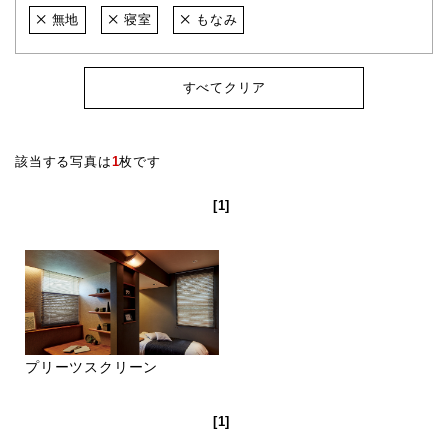
無地
寝室
もなみ
すべてクリア
該当する写真は
1
枚です
[1]
プリーツスクリーン
[1]