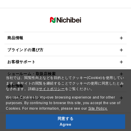
商品情報
ブラインドの選び方
お客様サポート
ショールーム・取扱店検索
当社では、閲覧性向上などを目的としてクッキー(Cookie)を使用してい
ます。本サイトの閲覧を継続することでクッキーの使用に同意したとみ
会社情報
なされます。詳細は
サイトポリシー
をご覧ください。
We use Cookies to improve browsing experience and for other
ウェブサイトについて
purposes. By continuing to browse this site, you accept the use of
Cookies. For more information, please see our
Site Policy.
同意する
Copyright© NICHIBEI CO.,LTD. All Rights Reserved.
Agree