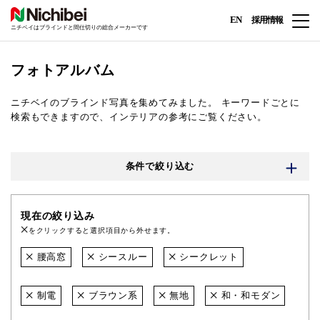
EN
採用情報
ニチベイはブラインドと間仕切りの総合メーカーです
フォトアルバム
ニチベイのブラインド写真を集めてみました。
キーワードごとに
検索もできますので、インテリアの参考にご覧ください。
条件で絞り込む
現在の絞り込み
をクリックすると選択項目から外せます。
腰高窓
シースルー
シークレット
制電
ブラウン系
無地
和・和モダン