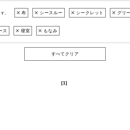
布
シースルー
シークレット
グリー
ます。
ース
寝室
もなみ
すべてクリア
[1]