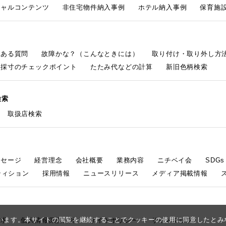
シャルコンテンツ
非住宅物件納入事例
ホテル納入事例
保育施設
くある質問
故障かな？（こんなときには）
取り付け・取り外し方
採寸のチェックポイント
たたみ代などの計算
新旧色柄検索
検索
取扱店検索
ッセージ
経営理念
会社概要
業務内容
ニチベイ会
SDG
ティション
採用情報
ニュースリリース
メディア掲載情報
しています。本サイトの閲覧を継続することでクッキーの使用に同意したと
請求
個人情報保護方針
サイトポリシー
サイトマップ