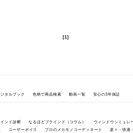
[1]
デジタルブック
色柄で商品検索
動画一覧
安心の3年保証
ラインド診断
なるほどブラインド（コラム）
ウィンドウシミュレ
ム
ユーザーボイス
プロのメカモノコーディネート
楽々・快適