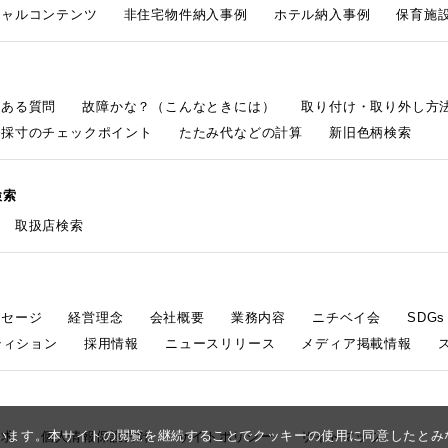
シャルコンテンツ
非住宅物件納入事例
ホテル納入事例
保育施設
くある質問
故障かな？（こんなときには）
取り付け・取り外し方
採寸のチェックポイント
たたみ代などの計算
新旧色柄検索
検索
取扱店検索
ッセージ
経営理念
会社概要
業務内容
ニチベイ会
SDG
ティション
採用情報
ニュースリリース
メディア掲載情報
しています。本サイトの閲覧を継続することでクッキーの使用に同意したと
請求
個人情報保護方針
サイトポリシー
サイトマップ