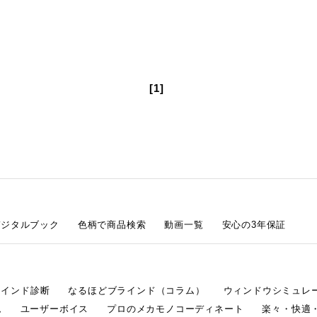
[1]
デジタルブック
色柄で商品検索
動画一覧
安心の3年保証
ラインド診断
なるほどブラインド（コラム）
ウィンドウシミュレ
ム
ユーザーボイス
プロのメカモノコーディネート
楽々・快適