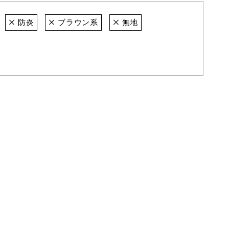
防炎
ブラウン系
無地