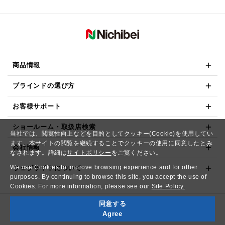
商品情報
ブラインドの選び方
お客様サポート
ショールーム・取扱店検索
当社では、閲覧性向上などを目的としてクッキー(Cookie)を使用してい
ます。本サイトの閲覧を継続することでクッキーの使用に同意したとみ
会社情報
なされます。詳細は
サイトポリシー
をご覧ください。
We use Cookies to improve browsing experience and for other
ウェブサイトについて
purposes. By continuing to browse this site, you accept the use of
Cookies. For more information, please see our
Site Policy.
同意する
Copyright© NICHIBEI CO.,LTD. All Rights Reserved.
Agree