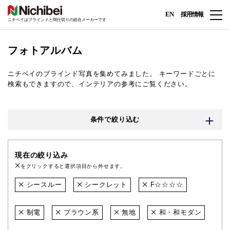
EN
採用情報
ニチベイはブラインドと間仕切りの総合メーカーです
フォトアルバム
ニチベイのブラインド写真を集めてみました。
キーワードごとに
検索もできますので、インテリアの参考にご覧ください。
条件で絞り込む
現在の絞り込み
をクリックすると選択項目から外せます。
シースルー
シークレット
F☆☆☆☆
制電
ブラウン系
無地
和・和モダン