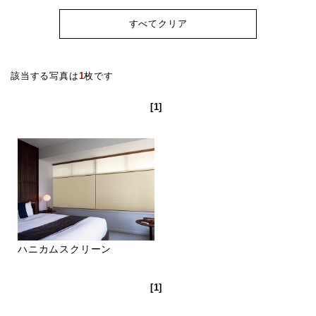
すべてクリア
該当する写真は
1
枚です
[1]
ハニカムスクリーン
[1]