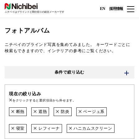
EN
採用情報
ニチベイはブラインドと間仕切りの総合メーカーです
フォトアルバム
ニチベイのブラインド写真を集めてみました。
キーワードごとに
検索もできますので、インテリアの参考にご覧ください。
条件で絞り込む
現在の絞り込み
をクリックすると選択項目から外せます。
断熱
遮熱
防炎
ベージュ系
寝室
レフィーナ
ハニカムスクリーン