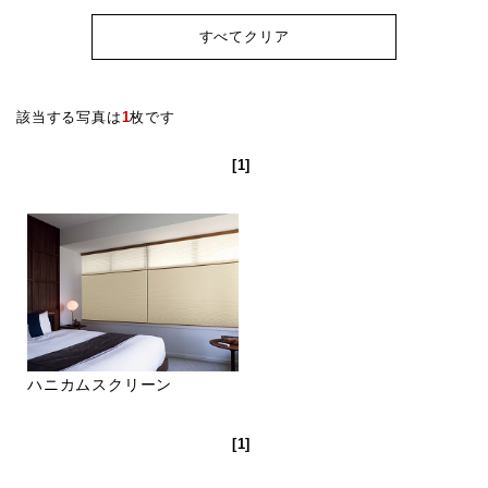
すべてクリア
該当する写真は
1
枚です
[1]
ハニカムスクリーン
[1]