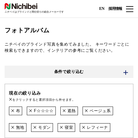
EN
採用情報
ニチベイはブラインドと間仕切りの総合メーカーです
フォトアルバム
ニチベイのブラインド写真を集めてみました。
キーワードごとに
検索もできますので、インテリアの参考にご覧ください。
条件で絞り込む
現在の絞り込み
をクリックすると選択項目から外せます。
布
F☆☆☆☆
遮熱
ベージュ系
無地
モダン
寝室
レフィーナ