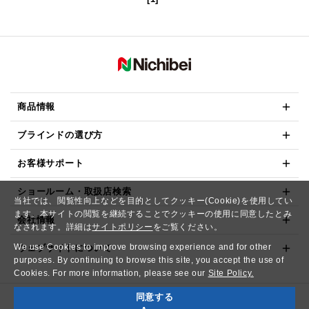
商品情報
ブラインドの選び方
お客様サポート
ショールーム・取扱店検索
当社では、閲覧性向上などを目的としてクッキー(Cookie)を使用してい
ます。本サイトの閲覧を継続することでクッキーの使用に同意したとみ
会社情報
なされます。詳細は
サイトポリシー
をご覧ください。
We use Cookies to improve browsing experience and for other
ウェブサイトについて
purposes. By continuing to browse this site, you accept the use of
Cookies. For more information, please see our
Site Policy.
同意する
Copyright© NICHIBEI CO.,LTD. All Rights Reserved.