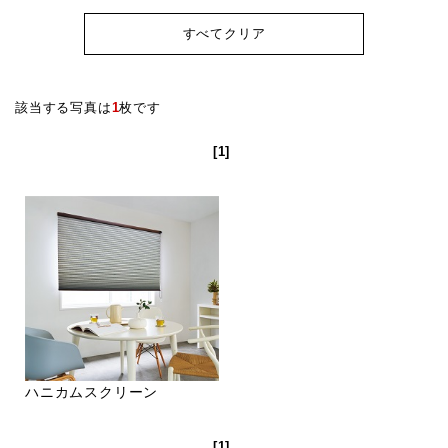
すべてクリア
該当する写真は
1
枚です
[1]
ハニカムスクリーン
[1]