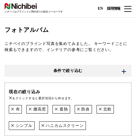
EN
採用情報
ニチベイはブラインドと間仕切りの総合メーカーです
フォトアルバム
ニチベイのブラインド写真を集めてみました。
キーワードごとに
検索もできますので、インテリアの参考にご覧ください。
条件で絞り込む
現在の絞り込み
をクリックすると選択項目から外せます。
布
腰高窓
遮熱
防炎
北欧
シンプル
ハニカムスクリーン