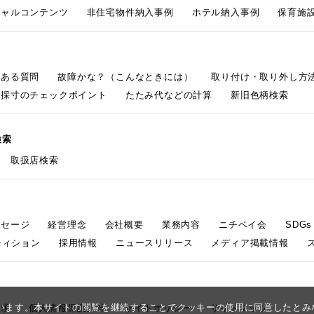
シャルコンテンツ
非住宅物件納入事例
ホテル納入事例
保育施設
くある質問
故障かな？（こんなときには）
取り付け・取り外し方
採寸のチェックポイント
たたみ代などの計算
新旧色柄検索
検索
取扱店検索
ッセージ
経営理念
会社概要
業務内容
ニチベイ会
SDG
ティション
採用情報
ニュースリリース
メディア掲載情報
しています。本サイトの閲覧を継続することでクッキーの使用に同意したと
請求
個人情報保護方針
サイトポリシー
サイトマップ