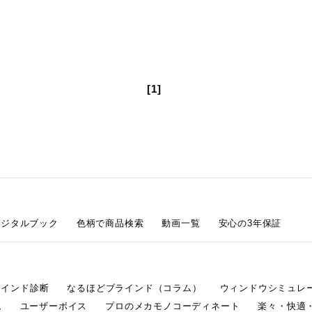
[1]
デジタルブック
色柄で商品検索
動画一覧
安心の3年保証
ラインド診断
なるほどブラインド（コラム）
ウィンドウシミュレ
ム
ユーザーボイス
プロのメカモノコーディネート
楽々・快適