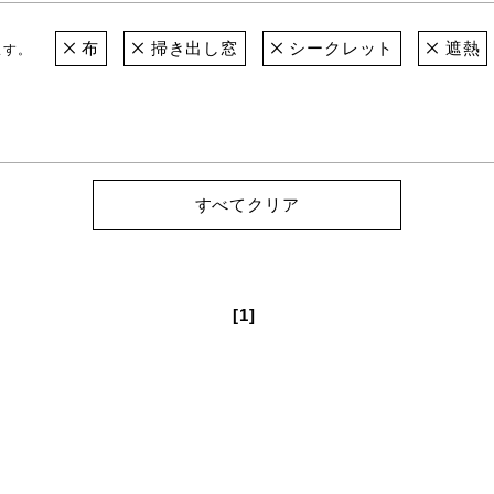
布
掃き出し窓
シークレット
遮熱
ます。
すべてクリア
[1]