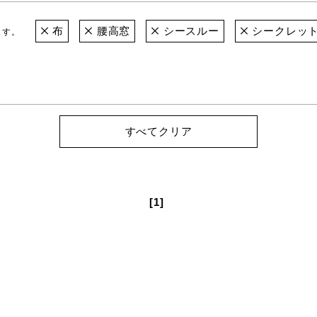
布
腰高窓
シースルー
シークレッ
ます。
すべてクリア
[1]