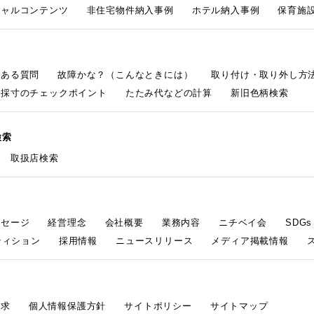
シャルコンテンツ
非住宅物件納入事例
ホテル納入事例
保育施設
くある質問
故障かな？（こんなときには）
取り付け・取り外し方
採寸のチェックポイント
たたみ代などの計算
新旧色柄検索
検索
取扱店検索
ッセージ
経営理念
会社概要
業務内容
ニチベイ会
SDG
ティション
採用情報
ニュースリリース
メディア掲載情報
請求
個人情報保護方針
サイトポリシー
サイトマップ