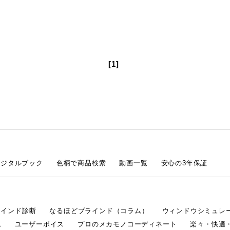
[1]
デジタルブック
色柄で商品検索
動画一覧
安心の3年保証
ラインド診断
なるほどブラインド（コラム）
ウィンドウシミュレ
ム
ユーザーボイス
プロのメカモノコーディネート
楽々・快適