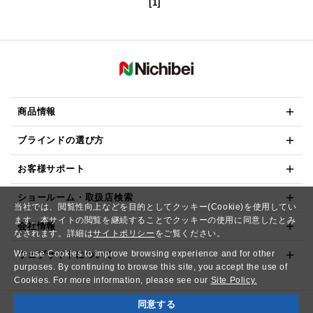
[1]
商品情報
ブラインドの選び方
お客様サポート
ショールーム・取扱店検索
当社では、閲覧性向上などを目的としてクッキー(Cookie)を使用してい
ます。本サイトの閲覧を継続することでクッキーの使用に同意したとみ
会社情報
なされます。詳細は
サイトポリシー
をご覧ください。
We use Cookies to improve browsing experience and for other
ウェブサイトについて
purposes. By continuing to browse this site, you accept the use of
Cookies. For more information, please see our
Site Policy.
同意する
Copyright© NICHIBEI CO.,LTD. All Rights Reserved.