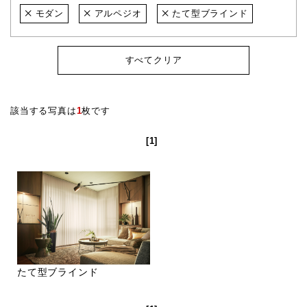
モダン
アルペジオ
たて型ブラインド
すべてクリア
該当する写真は
1
枚です
[1]
たて型ブラインド