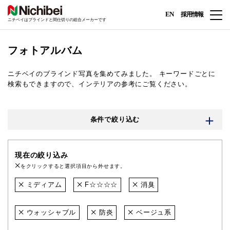
EN
採用情報
ニチベイはブラインドと間仕切りの総合メーカーです
フォトアルバム
ニチベイのブラインド写真を集めてみました。
キーワードごとに
検索もできますので、インテリアの参考にご覧ください。
条件で絞り込む
現在の絞り込み
をクリックすると選択項目から外せます。
ミディアム
F☆☆☆☆
消臭
ウォッシャブル
防炎
ベージュ系