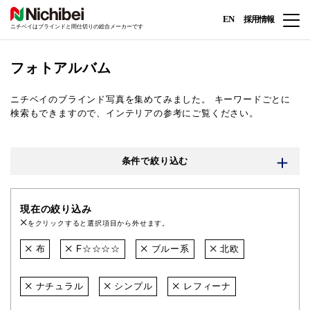
EN
採用情報
ニチベイはブラインドと間仕切りの総合メーカーです
フォトアルバム
ニチベイのブラインド写真を集めてみました。
キーワードごとに
検索もできますので、インテリアの参考にご覧ください。
条件で絞り込む
現在の絞り込み
をクリックすると選択項目から外せます。
布
F☆☆☆☆
ブルー系
北欧
ナチュラル
シンプル
レフィーナ