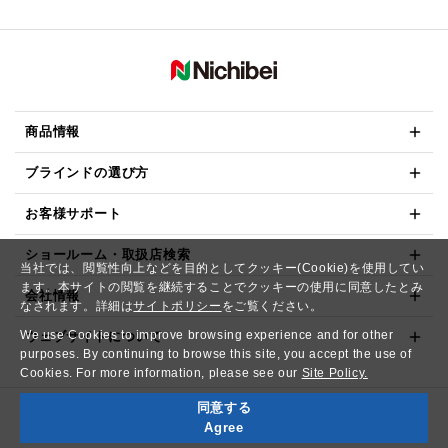
商品情報
ブラインドの選び方
お客様サポート
ショールーム・取扱店検索
当社では、閲覧性向上などを目的としてクッキー(Cookie)を使用してい
ます。本サイトの閲覧を継続することでクッキーの使用に同意したとみ
会社情報
なされます。詳細は
サイトポリシー
をご覧ください。
We use Cookies to improve browsing experience and for other
ウェブサイトについて
purposes. By continuing to browse this site, you accept the use of
Cookies. For more information, please see our
Site Policy.
同意する
Copyright© NICHIBEI CO.,LTD. All Rights Reserved.
Agree