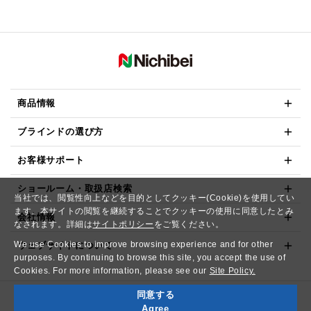
商品情報
ブラインドの選び方
お客様サポート
ショールーム・取扱店検索
当社では、閲覧性向上などを目的としてクッキー(Cookie)を使用してい
ます。本サイトの閲覧を継続することでクッキーの使用に同意したとみ
会社情報
なされます。詳細は
サイトポリシー
をご覧ください。
We use Cookies to improve browsing experience and for other
ウェブサイトについて
purposes. By continuing to browse this site, you accept the use of
Cookies. For more information, please see our
Site Policy.
同意する
Copyright© NICHIBEI CO.,LTD. All Rights Reserved.
Agree