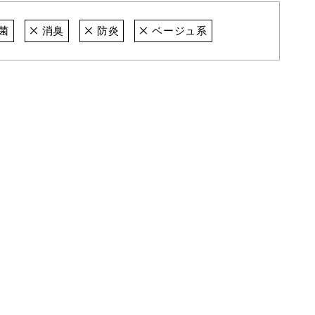
菌
消臭
防炎
ベージュ系