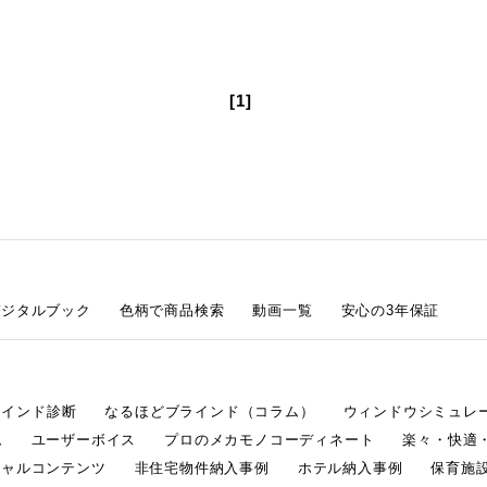
[1]
デジタルブック
色柄で商品検索
動画一覧
安心の3年保証
ラインド診断
なるほどブラインド（コラム）
ウィンドウシミュレ
ム
ユーザーボイス
プロのメカモノコーディネート
楽々・快適
シャルコンテンツ
非住宅物件納入事例
ホテル納入事例
保育施設