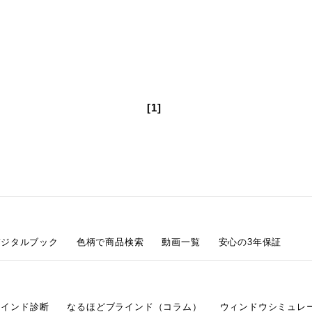
[1]
デジタルブック
色柄で商品検索
動画一覧
安心の3年保証
ラインド診断
なるほどブラインド（コラム）
ウィンドウシミュレ