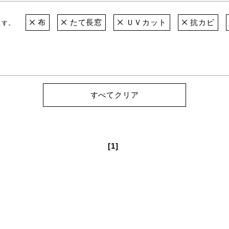
布
たて長窓
ＵＶカット
抗カビ
ます。
すべてクリア
[1]