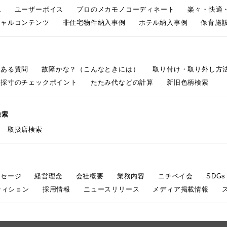
ム
ユーザーボイス
プロのメカモノコーディネート
楽々・快適
シャルコンテンツ
非住宅物件納入事例
ホテル納入事例
保育施設
くある質問
故障かな？（こんなときには）
取り付け・取り外し方
採寸のチェックポイント
たたみ代などの計算
新旧色柄検索
検索
取扱店検索
ッセージ
経営理念
会社概要
業務内容
ニチベイ会
SDG
ティション
採用情報
ニュースリリース
メディア掲載情報