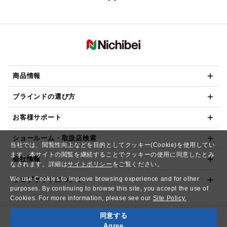
商品情報
ブラインドの選び方
お客様サポート
ショールーム・取扱店検索
当社では、閲覧性向上などを目的としてクッキー(Cookie)を使用してい
ます。本サイトの閲覧を継続することでクッキーの使用に同意したとみ
会社情報
なされます。詳細は
サイトポリシー
をご覧ください。
We use Cookies to improve browsing experience and for other
ウェブサイトについて
purposes. By continuing to browse this site, you accept the use of
Cookies. For more information, please see our
Site Policy.
同意する
Copyright© NICHIBEI CO.,LTD. All Rights Reserved.
Agree