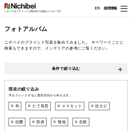
EN
採用情報
ニチベイはブラインドと間仕切りの総合メーカーです
フォトアルバム
ニチベイのブラインド写真を集めてみました。
キーワードごとに
検索もできますので、インテリアの参考にご覧ください。
条件で絞り込む
現在の絞り込み
をクリックすると選択項目から外せます。
布
たて長窓
ＵＶカット
抗カビ
抗菌
防炎
無地
北欧