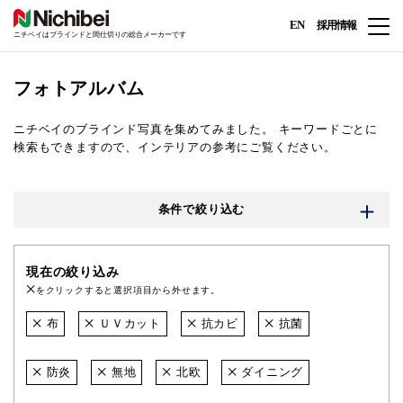
EN
採用情報
ニチベイはブラインドと間仕切りの総合メーカーです
フォトアルバム
ニチベイのブラインド写真を集めてみました。
キーワードごとに
検索もできますので、インテリアの参考にご覧ください。
条件で絞り込む
現在の絞り込み
をクリックすると選択項目から外せます。
布
ＵＶカット
抗カビ
抗菌
防炎
無地
北欧
ダイニング