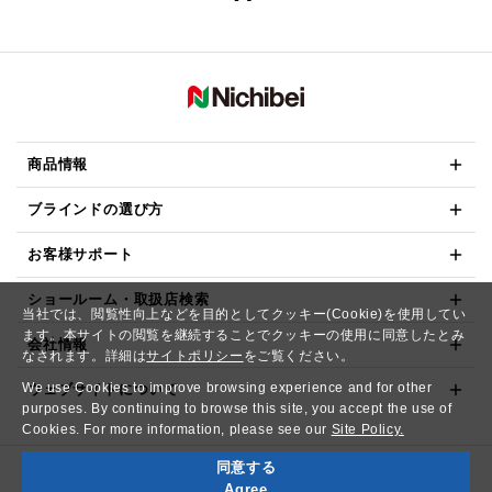
商品情報
ブラインドの選び方
お客様サポート
ショールーム・取扱店検索
当社では、閲覧性向上などを目的としてクッキー(Cookie)を使用してい
ます。本サイトの閲覧を継続することでクッキーの使用に同意したとみ
会社情報
なされます。詳細は
サイトポリシー
をご覧ください。
We use Cookies to improve browsing experience and for other
ウェブサイトについて
purposes. By continuing to browse this site, you accept the use of
Cookies. For more information, please see our
Site Policy.
同意する
Copyright© NICHIBEI CO.,LTD. All Rights Reserved.
Agree