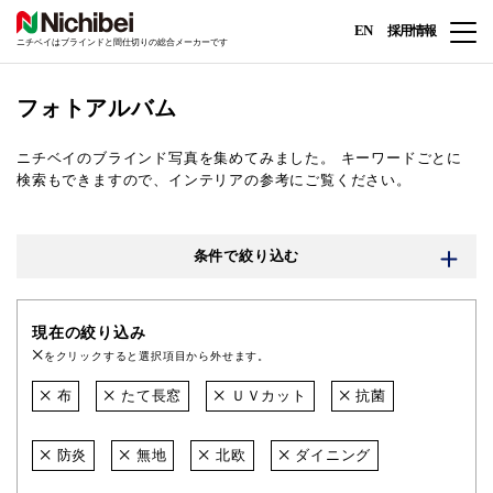
EN
採用情報
ニチベイはブラインドと間仕切りの総合メーカーです
フォトアルバム
ニチベイのブラインド写真を集めてみました。
キーワードごとに
検索もできますので、インテリアの参考にご覧ください。
条件で絞り込む
現在の絞り込み
をクリックすると選択項目から外せます。
布
たて長窓
ＵＶカット
抗菌
防炎
無地
北欧
ダイニング