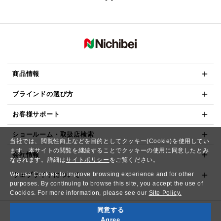
商品情報
ブラインドの選び方
お客様サポート
ショールーム・取扱店検索
当社では、閲覧性向上などを目的としてクッキー(Cookie)を使用してい
ます。本サイトの閲覧を継続することでクッキーの使用に同意したとみ
会社情報
なされます。詳細は
サイトポリシー
をご覧ください。
We use Cookies to improve browsing experience and for other
ウェブサイトについて
purposes. By continuing to browse this site, you accept the use of
Cookies. For more information, please see our
Site Policy.
同意する
Copyright© NICHIBEI CO.,LTD. All Rights Reserved.
Agree