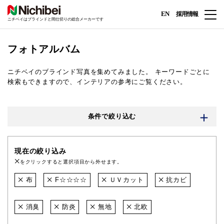
EN
採用情報
ニチベイはブラインドと間仕切りの総合メーカーです
フォトアルバム
ニチベイのブラインド写真を集めてみました。
キーワードごとに
検索もできますので、インテリアの参考にご覧ください。
条件で絞り込む
現在の絞り込み
をクリックすると選択項目から外せます。
布
F☆☆☆☆
ＵＶカット
抗カビ
消臭
防炎
無地
北欧