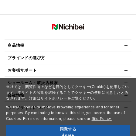
商品情報
ブラインドの選び方
お客様サポート
ショールーム・取扱店検索
当社では、閲覧性向上などを目的としてクッキー(Cookie)を使用してい
ます。本サイトの閲覧を継続することでクッキーの使用に同意したとみ
会社情報
なされます。詳細は
サイトポリシー
をご覧ください。
We use Cookies to improve browsing experience and for other
ウェブサイトについて
purposes. By continuing to browse this site, you accept the use of
Cookies. For more information, please see our
Site Policy.
同意する
Copyright© NICHIBEI CO.,LTD. All Rights Reserved.
Agree