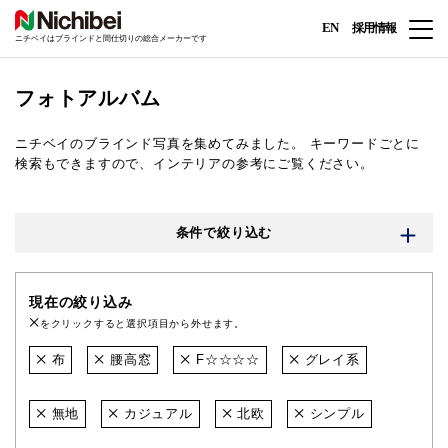
EN
採用情報
ニチベイはブラインドと間仕切りの総合メーカーです
フォトアルバム
ニチベイのブラインド写真を集めてみました。
キーワードごとに
検索もできますので、インテリアの参考にご覧ください。
条件で絞り込む
現在の絞り込み
をクリックすると選択項目から外せます。
布
腰高窓
F☆☆☆☆
グレイ系
無地
カジュアル
北欧
シンプル