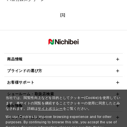
[1]
商品情報
ブラインドの選び方
お客様サポート
ショールーム・取扱店検索
当社では、閲覧性向上などを目的としてクッキー(Cookie)を使用してい
ます。本サイトの閲覧を継続することでクッキーの使用に同意したとみ
会社情報
なされます。詳細は
サイトポリシー
をご覧ください。
We use Cookies to improve browsing experience and for other
ウェブサイトについて
purposes. By continuing to browse this site, you accept the use of