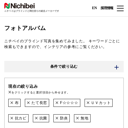
EN
採用情報
ニチベイはブラインドと間仕切りの総合メーカーです
フォトアルバム
ニチベイのブラインド写真を集めてみました。
キーワードごとに
検索もできますので、インテリアの参考にご覧ください。
条件で絞り込む
現在の絞り込み
をクリックすると選択項目から外せます。
布
たて長窓
F☆☆☆☆
ＵＶカット
抗カビ
抗菌
防炎
無地