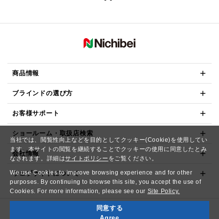
商品情報
ブラインドの選び方
お客様サポート
ショールーム・取扱店検索
当社では、閲覧性向上などを目的としてクッキー(Cookie)を使用してい
ます。本サイトの閲覧を継続することでクッキーの使用に同意したとみ
会社情報
なされます。詳細は
サイトポリシー
をご覧ください。
We use Cookies to improve browsing experience and for other
ウェブサイトについて
purposes. By continuing to browse this site, you accept the use of
Cookies. For more information, please see our
Site Policy.
同意する
Copyright© NICHIBEI CO.,LTD. All Rights Reserved.
Agree