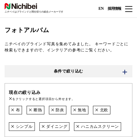
EN
採用情報
ニチベイはブラインドと間仕切りの総合メーカーです
フォトアルバム
ニチベイのブラインド写真を集めてみました。
キーワードごとに
検索もできますので、インテリアの参考にご覧ください。
条件で絞り込む
現在の絞り込み
をクリックすると選択項目から外せます。
布
断熱
防炎
無地
北欧
シンプル
ダイニング
ハニカムスクリーン