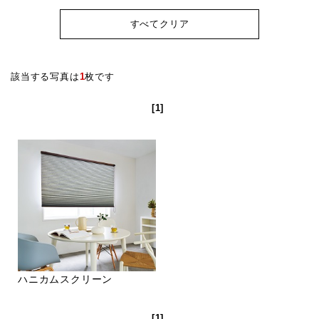
すべてクリア
該当する写真は
1
枚です
[1]
ハニカムスクリーン
[1]