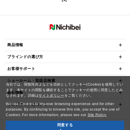
商品情報
ブラインドの選び方
お客様サポート
ショールーム・取扱店検索
当社では、閲覧性向上などを目的としてクッキー(Cookie)を使用してい
ます。本サイトの閲覧を継続することでクッキーの使用に同意したとみ
会社情報
なされます。詳細は
サイトポリシー
をご覧ください。
We use Cookies to improve browsing experience and for other
ウェブサイトについて
purposes. By continuing to browse this site, you accept the use of
Cookies. For more information, please see our
Site Policy.
同意する
Copyright© NICHIBEI CO.,LTD. All Rights Reserved.