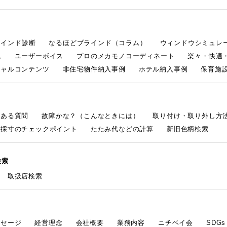
ラインド診断
なるほどブラインド（コラム）
ウィンドウシミュレ
ム
ユーザーボイス
プロのメカモノコーディネート
楽々・快適
シャルコンテンツ
非住宅物件納入事例
ホテル納入事例
保育施設
くある質問
故障かな？（こんなときには）
取り付け・取り外し方
採寸のチェックポイント
たたみ代などの計算
新旧色柄検索
検索
取扱店検索
ッセージ
経営理念
会社概要
業務内容
ニチベイ会
SDG