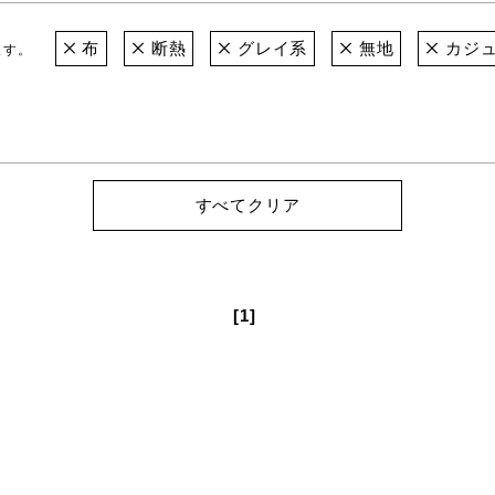
布
断熱
グレイ系
無地
カジ
ます。
すべてクリア
[1]