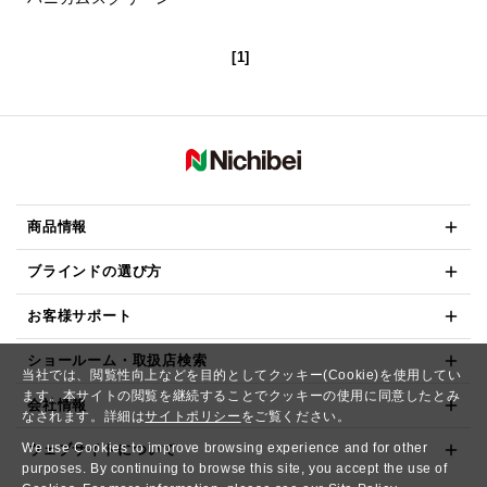
[1]
商品情報
ブラインドの選び方
お客様サポート
ショールーム・取扱店検索
当社では、閲覧性向上などを目的としてクッキー(Cookie)を使用してい
ます。本サイトの閲覧を継続することでクッキーの使用に同意したとみ
会社情報
なされます。詳細は
サイトポリシー
をご覧ください。
We use Cookies to improve browsing experience and for other
ウェブサイトについて
purposes. By continuing to browse this site, you accept the use of