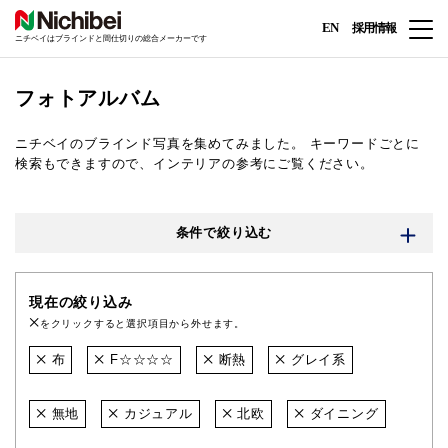
EN
採用情報
ニチベイはブラインドと間仕切りの総合メーカーです
フォトアルバム
ニチベイのブラインド写真を集めてみました。
キーワードごとに
検索もできますので、インテリアの参考にご覧ください。
条件で絞り込む
現在の絞り込み
をクリックすると選択項目から外せます。
布
F☆☆☆☆
断熱
グレイ系
無地
カジュアル
北欧
ダイニング