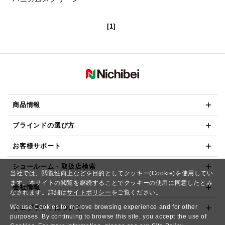
[1]
商品情報
ブラインドの選び方
お客様サポート
ショールーム・取扱店検索
当社では、閲覧性向上などを目的としてクッキー(Cookie)を使用してい
ます。本サイトの閲覧を継続することでクッキーの使用に同意したとみ
会社情報
なされます。詳細は
サイトポリシー
をご覧ください。
We use Cookies to improve browsing experience and for other
ウェブサイトについて
purposes. By continuing to browse this site, you accept the use of