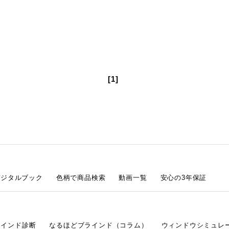
[1]
デジタルブック
色柄で商品検索
動画一覧
安心の3年保証
ラインド診断
なるほどブラインド（コラム）
ウィンドウシミュレ