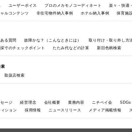
ム
ユーザーボイス
プロのメカモノコーディネート
楽々・快適
シャルコンテンツ
非住宅物件納入事例
ホテル納入事例
保育施設
くある質問
故障かな？（こんなときには）
取り付け・取り外し方
採寸のチェックポイント
たたみ代などの計算
新旧色柄検索
検索
取扱店検索
ッセージ
経営理念
会社概要
業務内容
ニチベイ会
SDG
ティション
採用情報
ニュースリリース
メディア掲載情報