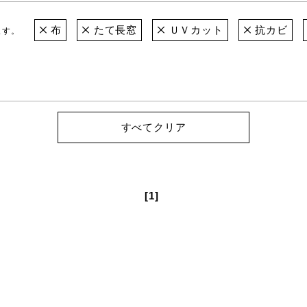
布
たて長窓
ＵＶカット
抗カビ
ます。
すべてクリア
[1]