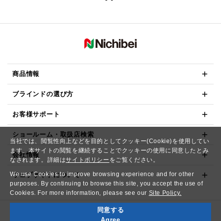
商品情報
ブラインドの選び方
お客様サポート
ショールーム・取扱店検索
当社では、閲覧性向上などを目的としてクッキー(Cookie)を使用してい
ます。本サイトの閲覧を継続することでクッキーの使用に同意したとみ
会社情報
なされます。詳細は
サイトポリシー
をご覧ください。
We use Cookies to improve browsing experience and for other
ウェブサイトについて
purposes. By continuing to browse this site, you accept the use of
Cookies. For more information, please see our
Site Policy.
同意する
Copyright© NICHIBEI CO.,LTD. All Rights Reserved.
Agree