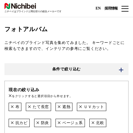
EN
採用情報
ニチベイはブラインドと間仕切りの総合メーカーです
フォトアルバム
ニチベイのブラインド写真を集めてみました。
キーワードごとに
検索もできますので、インテリアの参考にご覧ください。
条件で絞り込む
現在の絞り込み
をクリックすると選択項目から外せます。
布
たて長窓
遮熱
ＵＶカット
抗カビ
防炎
ベージュ系
北欧