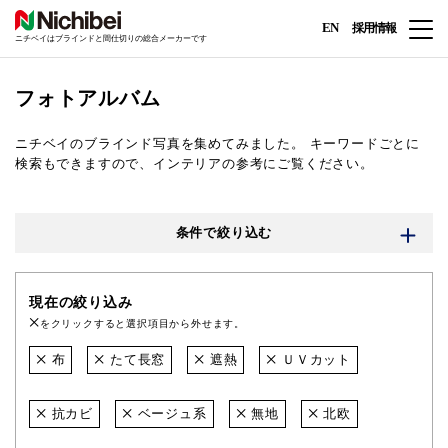
EN
採用情報
ニチベイはブラインドと間仕切りの総合メーカーです
フォトアルバム
ニチベイのブラインド写真を集めてみました。
キーワードごとに
検索もできますので、インテリアの参考にご覧ください。
条件で絞り込む
現在の絞り込み
をクリックすると選択項目から外せます。
布
たて長窓
遮熱
ＵＶカット
抗カビ
ベージュ系
無地
北欧