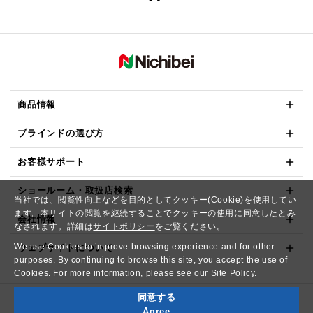
商品情報
ブラインドの選び方
お客様サポート
ショールーム・取扱店検索
当社では、閲覧性向上などを目的としてクッキー(Cookie)を使用してい
ます。本サイトの閲覧を継続することでクッキーの使用に同意したとみ
会社情報
なされます。詳細は
サイトポリシー
をご覧ください。
We use Cookies to improve browsing experience and for other
ウェブサイトについて
purposes. By continuing to browse this site, you accept the use of
Cookies. For more information, please see our
Site Policy.
同意する
Copyright© NICHIBEI CO.,LTD. All Rights Reserved.
Agree