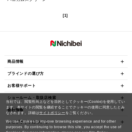
[1]
商品情報
ブラインドの選び方
お客様サポート
ショールーム・取扱店検索
当社では、閲覧性向上などを目的としてクッキー(Cookie)を使用してい
ます。本サイトの閲覧を継続することでクッキーの使用に同意したとみ
会社情報
なされます。詳細は
サイトポリシー
をご覧ください。
We use Cookies to improve browsing experience and for other
ウェブサイトについて
purposes. By continuing to browse this site, you accept the use of