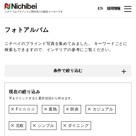
EN
採用情報
ニチベイはブラインドと間仕切りの総合メーカーです
フォトアルバム
ニチベイのブラインド写真を集めてみました。
キーワードごとに
検索もできますので、インテリアの参考にご覧ください。
条件で絞り込む
現在の絞り込み
をクリックすると選択項目から外せます。
F☆☆☆☆
遮熱
防炎
カジュアル
北欧
シンプル
ダイニング