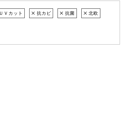
ＵＶカット
抗カビ
抗菌
北欧