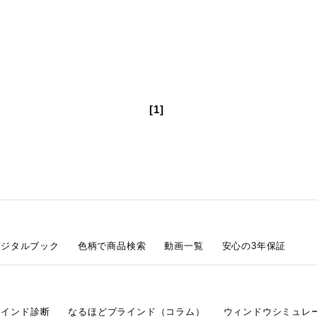
[1]
デジタルブック
色柄で商品検索
動画一覧
安心の3年保証
ラインド診断
なるほどブラインド（コラム）
ウィンドウシミュレ