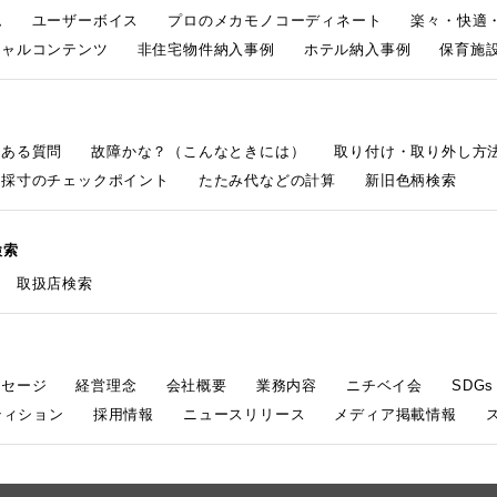
ム
ユーザーボイス
プロのメカモノコーディネート
楽々・快適
シャルコンテンツ
非住宅物件納入事例
ホテル納入事例
保育施設
くある質問
故障かな？（こんなときには）
取り付け・取り外し方
採寸のチェックポイント
たたみ代などの計算
新旧色柄検索
検索
取扱店検索
ッセージ
経営理念
会社概要
業務内容
ニチベイ会
SDG
ティション
採用情報
ニュースリリース
メディア掲載情報