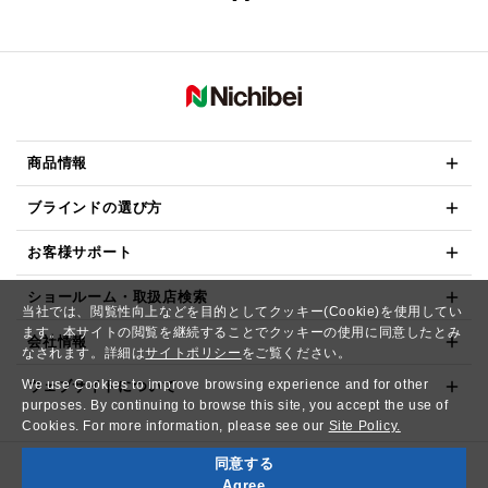
商品情報
ブラインドの選び方
お客様サポート
ショールーム・取扱店検索
当社では、閲覧性向上などを目的としてクッキー(Cookie)を使用してい
ます。本サイトの閲覧を継続することでクッキーの使用に同意したとみ
会社情報
なされます。詳細は
サイトポリシー
をご覧ください。
We use Cookies to improve browsing experience and for other
ウェブサイトについて
purposes. By continuing to browse this site, you accept the use of
Cookies. For more information, please see our
Site Policy.
同意する
Copyright© NICHIBEI CO.,LTD. All Rights Reserved.
Agree