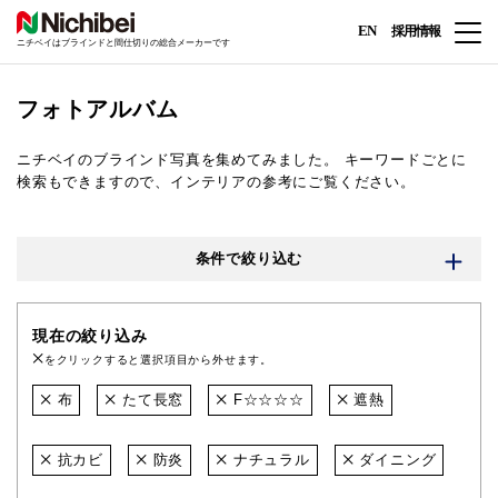
EN
採用情報
ニチベイはブラインドと間仕切りの総合メーカーです
フォトアルバム
ニチベイのブラインド写真を集めてみました。
キーワードごとに
検索もできますので、インテリアの参考にご覧ください。
条件で絞り込む
現在の絞り込み
をクリックすると選択項目から外せます。
布
たて長窓
F☆☆☆☆
遮熱
抗カビ
防炎
ナチュラル
ダイニング