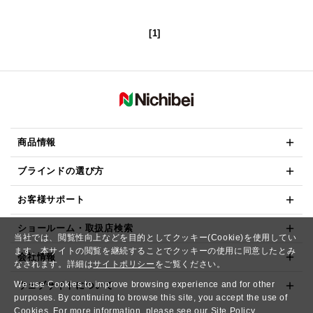
[1]
商品情報
ブラインドの選び方
お客様サポート
ショールーム・取扱店検索
当社では、閲覧性向上などを目的としてクッキー(Cookie)を使用してい
ます。本サイトの閲覧を継続することでクッキーの使用に同意したとみ
会社情報
なされます。詳細は
サイトポリシー
をご覧ください。
We use Cookies to improve browsing experience and for other
ウェブサイトについて
purposes. By continuing to browse this site, you accept the use of
Cookies. For more information, please see our
Site Policy.