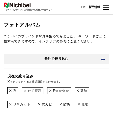
EN
採用情報
ニチベイはブラインドと間仕切りの総合メーカーです
フォトアルバム
ニチベイのブラインド写真を集めてみました。
キーワードごとに
検索もできますので、インテリアの参考にご覧ください。
条件で絞り込む
現在の絞り込み
をクリックすると選択項目から外せます。
布
たて長窓
F☆☆☆☆
遮熱
ＵＶカット
抗カビ
防炎
無地