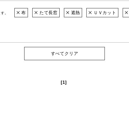
布
たて長窓
遮熱
ＵＶカット
ます。
すべてクリア
[1]