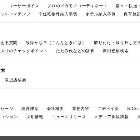
ム
ユーザーボイス
プロのメカモノコーディネート
楽々・快適
シャルコンテンツ
非住宅物件納入事例
ホテル納入事例
保育施設
くある質問
故障かな？（こんなときには）
取り付け・取り外し方
採寸のチェックポイント
たたみ代などの計算
新旧色柄検索
検索
取扱店検索
ッセージ
経営理念
会社概要
業務内容
ニチベイ会
SDG
ティション
採用情報
ニュースリリース
メディア掲載情報