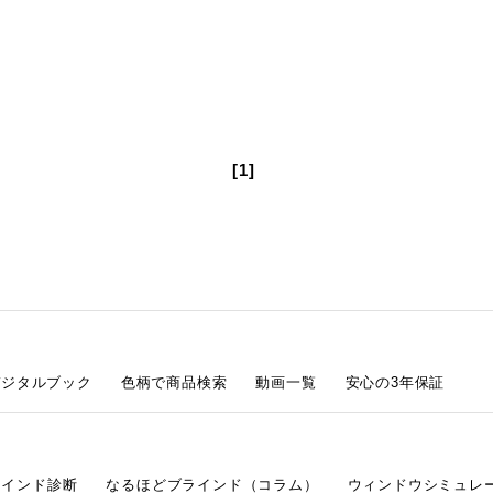
[1]
デジタルブック
色柄で商品検索
動画一覧
安心の3年保証
ラインド診断
なるほどブラインド（コラム）
ウィンドウシミュレ