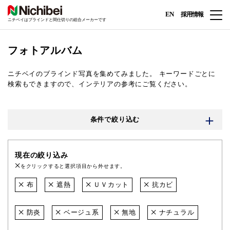
EN
採用情報
ニチベイはブラインドと間仕切りの総合メーカーです
フォトアルバム
ニチベイのブラインド写真を集めてみました。
キーワードごとに
検索もできますので、インテリアの参考にご覧ください。
条件で絞り込む
現在の絞り込み
をクリックすると選択項目から外せます。
布
遮熱
ＵＶカット
抗カビ
防炎
ベージュ系
無地
ナチュラル