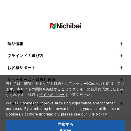
商品情報
ブラインドの選び方
お客様サポート
ショールーム・取扱店検索
当社では、閲覧性向上などを目的としてクッキー(Cookie)を使用してい
ます。本サイトの閲覧を継続することでクッキーの使用に同意したとみ
会社情報
なされます。詳細は
サイトポリシー
をご覧ください。
We use Cookies to improve browsing experience and for other
ウェブサイトについて
purposes. By continuing to browse this site, you accept the use of
Cookies. For more information, please see our
Site Policy.
同意する
Copyright© NICHIBEI CO.,LTD. All Rights Reserved.
Agree