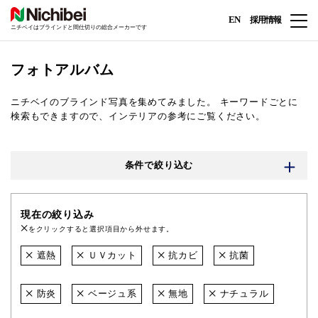
EN
採用情報
ニチベイはブラインドと間仕切りの総合メーカーです
フォトアルバム
ニチベイのブラインド写真を集めてみました。
キーワードごとに
検索もできますので、インテリアの参考にご覧ください。
条件で絞り込む
現在の絞り込み
をクリックすると選択項目から外せます。
遮熱
ＵＶカット
抗カビ
抗菌
防炎
ベージュ系
無地
ナチュラル