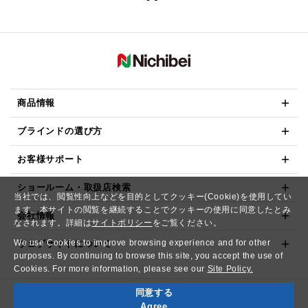
商品情報
ブラインドの選び方
お客様サポート
ショールーム・取扱店検索
当社では、閲覧性向上などを目的としてクッキー(Cookie)を使用してい
ます。本サイトの閲覧を継続することでクッキーの使用に同意したとみ
会社情報
なされます。詳細は
サイトポリシー
をご覧ください。
We use Cookies to improve browsing experience and for other
ウェブサイトについて
purposes. By continuing to browse this site, you accept the use of
Cookies. For more information, please see our
Site Policy.
同意する
Copyright© NICHIBEI CO.,LTD. All Rights Reserved.
Agree