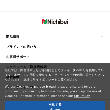
商品情報
ブラインドの選び方
お客様サポート
ショールーム・取扱店検索
当社では、閲覧性向上などを目的としてクッキー(Cookie)を使用してい
ます。本サイトの閲覧を継続することでクッキーの使用に同意したとみ
会社情報
なされます。詳細は
サイトポリシー
をご覧ください。
We use Cookies to improve browsing experience and for other
ウェブサイトについて
purposes. By continuing to browse this site, you accept the use of
Cookies. For more information, please see our
Site Policy.
同意する
Copyright© NICHIBEI CO.,LTD. All Rights Reserved.
Agree