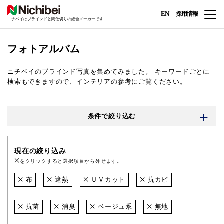
EN
採用情報
ニチベイはブラインドと間仕切りの総合メーカーです
フォトアルバム
ニチベイのブラインド写真を集めてみました。
キーワードごとに
検索もできますので、インテリアの参考にご覧ください。
条件で絞り込む
現在の絞り込み
をクリックすると選択項目から外せます。
布
遮熱
ＵＶカット
抗カビ
抗菌
消臭
ベージュ系
無地