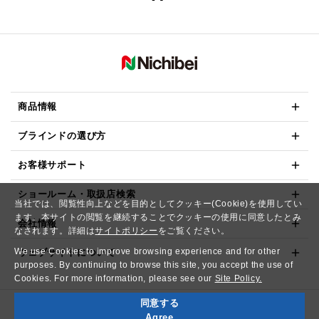
商品情報
ブラインドの選び方
お客様サポート
ショールーム・取扱店検索
当社では、閲覧性向上などを目的としてクッキー(Cookie)を使用してい
ます。本サイトの閲覧を継続することでクッキーの使用に同意したとみ
会社情報
なされます。詳細は
サイトポリシー
をご覧ください。
We use Cookies to improve browsing experience and for other
ウェブサイトについて
purposes. By continuing to browse this site, you accept the use of
Cookies. For more information, please see our
Site Policy.
同意する
Copyright© NICHIBEI CO.,LTD. All Rights Reserved.
Agree