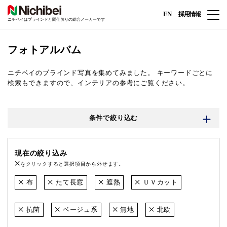
EN
採用情報
ニチベイはブラインドと間仕切りの総合メーカーです
フォトアルバム
ニチベイのブラインド写真を集めてみました。
キーワードごとに
検索もできますので、インテリアの参考にご覧ください。
条件で絞り込む
現在の絞り込み
をクリックすると選択項目から外せます。
布
たて長窓
遮熱
ＵＶカット
抗菌
ベージュ系
無地
北欧